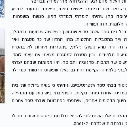
ות האלו? מהם רגעי ההצלחה? מהי למידה עבורם?
הוראה שם. וביוזמה אישית פניתי, תיאמתי והגעתי לתשע
אירופה בהן שהיתי, לימדתי ולמדתי המון. פגשתי משפחות,
, חלומות, חזון ועשייה.
בכל בית ספר אלמד סדנא שתמשך כשלושה שבועות, ובמהלך
ה איך מתקבלות החלטות, מהו החזון של כל מסגרת ואיך
 זה היה נורא קשה) גיליתי, שמסגרות אחרות לא בהכרח
יעים תלמידים, ובין מסגרת למסגרת מצאתי את עצמי לומד,
ים של תרבות, פדגוגיה ותפיסה. היו מקומות שבהם יצרתי
בתי בלמידה הקיימת והיו גם כאלו שפשוט הרגשתי כמו ילד
ביקור בבתי ספר אלטרנטיביים, וזיהיתי כי בעיה גדולה של בית
במדינה אחרת פותר בקלות. השתלבתי בישיבות עם הקהילה
חינוך מדהימים אחרים, ושיתפתי בפתרונות שבתי ספר אחרים
הלכים אלו השתדלתי להביא בכתבות ופוסטים שונים, תוכלו
י
ובכתבות שכתבתי ל-
Xnet
.