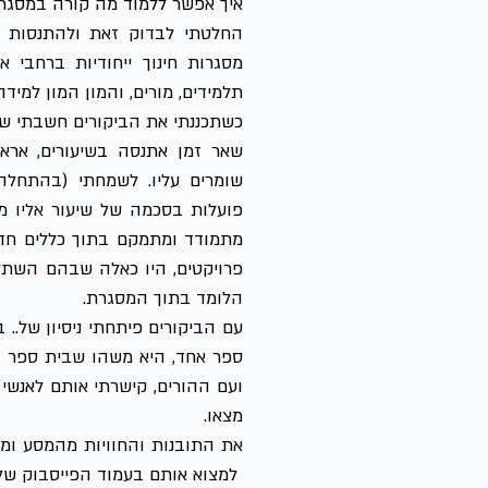
איך אפשר ללמוד מה קורה במסגר
החלטתי לבדוק זאת ולהתנסות ב
מסגרות חינוך ייחודיות ברחבי 
תלמידים, מורים, והמון המון למידה
כשתכננתי את הביקורים חשבתי ש
שאר זמן אתנסה בשיעורים, ארא
שומרים עליו. לשמחתי (בהתחלה
פועלות בסכמה של שיעור אליו מג
מתמודד ומתמקם בתוך כללים חדש
פרויקטים, היו כאלה שבהם השתל
הלומד בתוך המסגרת.
עם הביקורים פיתחתי ניסיון של.. 
ספר אחד, היא משהו שבית ספר 
ועם ההורים, קישרתי אותם לאנשי 
מצאו.
את התובנות והחוויות מהמסע וממ
למצוא אותם ב
עמוד הפייסבוק של