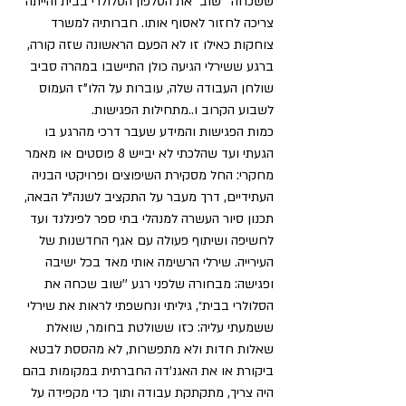
ששכחה '״שוב״ את הטלפון הסלולרי בבית והייתה 
צריכה לחזור לאסוף אותו. חברותיה למשרד 
צוחקות כאילו זו לא הפעם הראשונה שזה קורה, 
ברגע ששירלי הגיעה כולן התיישבו במהרה סביב 
שולחן העבודה שלה, עוברות על הלו"ז העמוס 
לשבוע הקרוב ו..מתחילות הפגישות.
כמות הפגישות והמידע שעבר דרכי מהרגע בו 
הגעתי ועד שהלכתי לא יבייש 8 פוסטים או מאמר 
מחקרי: החל מסקירת השיפוצים ופרויקטי הבניה 
העתידיים, דרך מעבר על התקציב לשנה"ל הבאה, 
תכנון סיור העשרה למנהלי בתי ספר לפינלנד ועד 
לחשיפה ושיתוף פעולה עם אגף החדשנות של 
העירייה. שירלי הרשימה אותי מאד בכל ישיבה 
ופגישה: מבחורה שלפני רגע ''שוב שכחה את 
הסלולרי בבית״, גיליתי ונחשפתי לראות את שירלי 
ששמעתי עליה: כזו ששולטת בחומר, שואלת 
שאלות חדות ולא מתפשרות, לא מהססת לבטא 
ביקורת או את האגנ'דה החברתית במקומות בהם 
היה צריך, מתקתקת עבודה ותוך כדי מקפידה על 