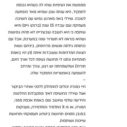
מממשת את הציפיות שהיו לה כשהיא נכנסה 
לתפקיד, היא ענתה שכן ושהיא מאד הופתעה 
לטובה. שירלי באה מארגון גמיש עם חשיבה 
מעמיקה שם עבדה 15 שנה (ברנקו וייס) והיא 
שיתפה כי היא חשבה שבעירייה לא תהיה גמישות 
ושהיא כנראה לא תשרוד שנה במערכת, אבל עם 
כניסתה גילתה אנשים מדהימים, ביניהם נשות 
הצוות המדהימות שעובדות איתה (הן היו באמת 
תותחיות ונתנו לי תחושה נעימה לכל אורך היום, 
תודה!) ושלשמחתה יש רצון, צורך ומרחב 
להשפעה באפשריות התפקיד שלה.
-- 
חיי כמורה יכולים להתחלק ללפני ואחרי הביקור 
אצל שירלי: החשיפה לאיך מתקבלות החלטות 
והידיעה שלמי שיושב שם באמת אכפת ממני, 
המורה, או מ-X התלמיד והתלמידה, מעניקות 
במובן מסוים תחושת ביטחון תעסוקתי ותחושת 
שייכות ושותפות. 