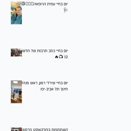
יום בחיי עמית הרופאה👩🏻‍⚕️🥼
🩺
יום בחיי כתב תרבות של חדשות
12 📺🔥
יום בחיי שירלי רמון, ראש מנהל
חינוך תל אביב-יפו
השתתפות בפודקאסט פרסונה