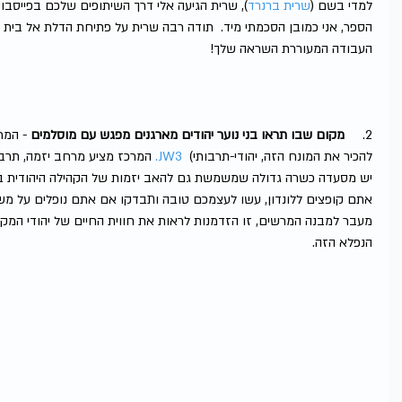
למדי בשם (
שרית ברנרד
), שרית הגיעה אלי דרך השיתופים שלכם בפייסבוק 
הספר, אני כמובן הסכמתי מיד.  תודה רבה שרית על פתיחת הדלת אל בית ה
העבודה המעוררת השראה שלך!
2.     
מקום שבו תראו בני נוער יהודים מארגנים מפגש עם מוסלמים
 - המר
להכיר את המונח הזה, יהודי-תרבותי)  
JW3.
 המרכז מציע מרחב יזמה, תרבו
יש מסעדה כשרה גדולה שמשמשת גם להאב יזמות של הקהילה היהודית במ
אתם קופצים ללונדון, עשו לעצמכם טובה ותבדקו אם אתם נופלים על מש
מעבר למבנה המרשים, זו הזדמנות לראות את חווית החיים של יהודי המקו
הנפלא הזה.