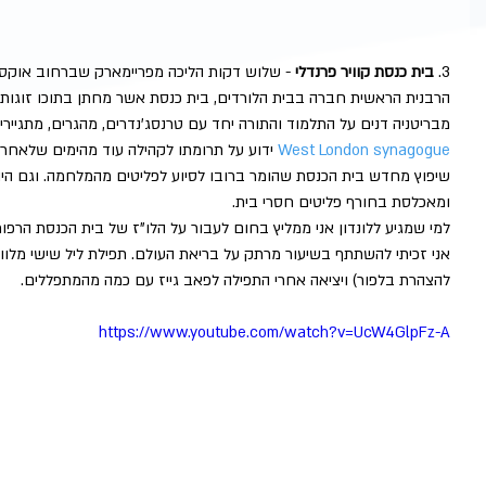
3. 
בית כנסת קוויר פרנדלי
 - שלוש דקות הליכה מפריימארק שברחוב אוקספו
הרבנית הראשית חברה בבית הלורדים, בית כנסת אשר מחתן בתוכו זוגות ג
מבריטניה דנים על התלמוד והתורה יחד עם טרנסג'נדרים, מהגרים, מתגיירים
West London synagogue
 ידוע על תרומתו לקהילה עוד מהימים שלאח
שיפוץ מחדש בית הכנסת שהומר ברובו לסיוע לפליטים מהמלחמה. וגם הי
ומאכלסת בחורף פליטים חסרי בית.
למי שמגיע ללונדון אני ממליץ בחום לעבור על הלו"ז של בית הכנסת הרפ
אני זכיתי להשתתף בשיעור מרתק על בריאת העולם. תפילת ליל שישי מלוו
להצהרת בלפור) ויציאה אחרי התפילה לפאב גייז עם כמה מהמתפללים.
https://www.youtube.com/watch?v=UcW4GlpFz-A