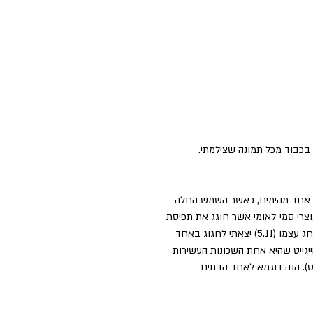
בכל אחד מהימים, כאשר השמש החלה 
צרי סמי-לאומי אשר חוגג את תפיסת 
אחד החיילים הבריטים אשר ניסה להתנקש במלך בשנת 1605. את ערב החג עצמו (5.11) יצאתי לחגוג באחד 
יגייט שהיא אחת השכונות העשירות 
קס). הנה דוגמא לאחד הבתים 