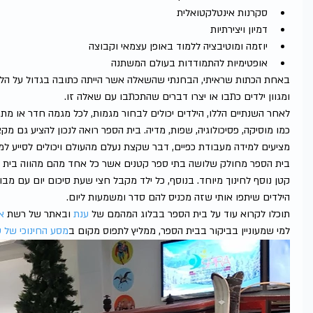
סקרנות אינטלקטואלית  
דמיון ויצירתיות  
יוזמה ומוטיבציה ללמוד באופן עצמאי וקבוצה  
אופטימיות להתמודדות בעולם המשתנה 
באחת הכתות שראיתי, הבחנתי שהשאלה אשר הייתה כתובה בגדול על הלוח
ומגוון ילדים כתבו או יצרו דברים שהתכתבו עם שאלה זו.
לאחר השנתיים הללו, הילדים יכולים לבחור מגמות, לכל מגמה חדר או מת
כמו מוסיקה, פסיכולוגיה, שפות, מדיה. בית הספר רואה לנכון להציע גם מ
מציעים למידה מעבודת כפיים, דבר שקצת נעלם מהעולם ויכולים לסייע ל
בית הספר מחולק שלושה בתי ספר קטנים אשר כל אחד מהם מהווה בית עב
הילדים שיתפו אותי שזה מכניס להם סדר ומשמעות ליום.
תוכלו לקרוא עוד על בית הספר בבלוג המהמם של 
ענת 
ובאתר של רשת 
א
למי שמעוניין בביקור בבית הספר, ממליץ לתפוס מקום ב
מסע החינוכי של ער